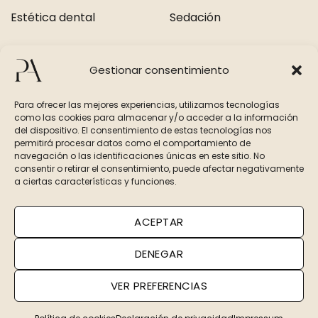
Estética dental
Sedación
Contacto
Gestionar consentimiento
+34 962 22 24 00
Para ofrecer las mejores experiencias, utilizamos tecnologías
como las cookies para almacenar y/o acceder a la información
+34 677 067 649
del dispositivo. El consentimiento de estas tecnologías nos
permitirá procesar datos como el comportamiento de
navegación o las identificaciones únicas en este sitio. No
consentir o retirar el consentimiento, puede afectar negativamente
a ciertas características y funciones.
©Pérez & Andrés 2026
ACEPTAR
DENEGAR
Aviso Legal
|
Política de Privacidad
|
Política de Cookies
VER PREFERENCIAS
Clínica dental en Valencia