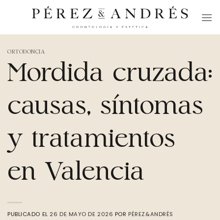
Skip
to
content
ORTODONCIA
Mordida cruzada:
causas, síntomas
y tratamientos
en Valencia
PUBLICADO EL
26 DE MAYO DE 2026
POR
PÉREZ&ANDRÉS