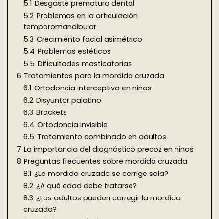
5.1
Desgaste prematuro dental
5.2
Problemas en la articulación
temporomandibular
5.3
Crecimiento facial asimétrico
5.4
Problemas estéticos
5.5
Dificultades masticatorias
6
Tratamientos para la mordida cruzada
6.1
Ortodoncia interceptiva en niños
6.2
Disyuntor palatino
6.3
Brackets
6.4
Ortodoncia invisible
6.5
Tratamiento combinado en adultos
7
La importancia del diagnóstico precoz en niños
8
Preguntas frecuentes sobre mordida cruzada
8.1
¿La mordida cruzada se corrige sola?
8.2
¿A qué edad debe tratarse?
8.3
¿Los adultos pueden corregir la mordida
cruzada?