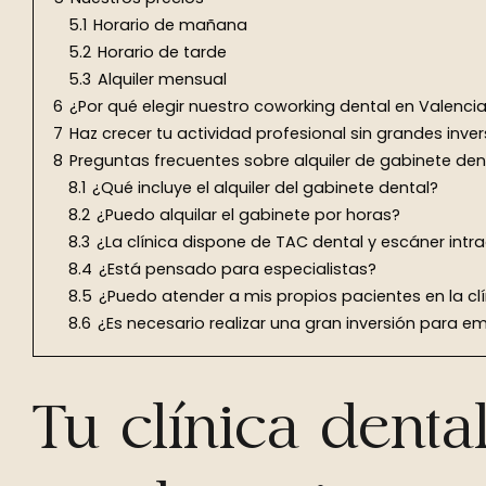
5.1
Horario de mañana
5.2
Horario de tarde
5.3
Alquiler mensual
6
¿Por qué elegir nuestro coworking dental en Valenci
7
Haz crecer tu actividad profesional sin grandes inve
8
Preguntas frecuentes sobre alquiler de gabinete den
8.1
¿Qué incluye el alquiler del gabinete dental?
8.2
¿Puedo alquilar el gabinete por horas?
8.3
¿La clínica dispone de TAC dental y escáner intra
8.4
¿Está pensado para especialistas?
8.5
¿Puedo atender a mis propios pacientes en la cl
8.6
¿Es necesario realizar una gran inversión para e
Tu clínica dental