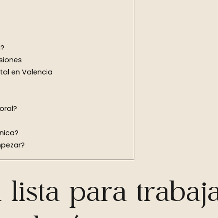
a?
rsiones
tal en Valencia
oral?
ínica?
mpezar?
 lista para trabaja