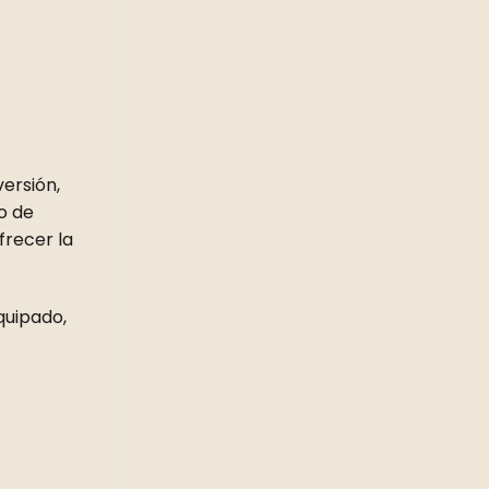
ersión,
o de
frecer la
quipado,