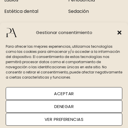
Estética dental
Sedación
Contacto
Gestionar consentimiento
+34 962 22 24 00
Para ofrecer las mejores experiencias, utilizamos tecnologías
como las cookies para almacenar y/o acceder a la información
+34 677 067 649
del dispositivo. El consentimiento de estas tecnologías nos
permitirá procesar datos como el comportamiento de
navegación o las identificaciones únicas en este sitio. No
consentir o retirar el consentimiento, puede afectar negativamente
a ciertas características y funciones.
©Pérez & Andrés 2026
ACEPTAR
DENEGAR
Aviso Legal
|
Política de Privacidad
|
Política de Cookies
VER PREFERENCIAS
Clínica dental en Valencia